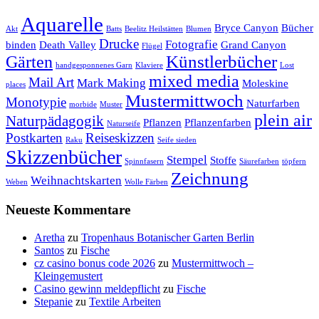
Aquarelle
Bryce Canyon
Bücher
Akt
Batts
Beelitz Heilstätten
Blumen
Drucke
Fotografie
binden
Death Valley
Grand Canyon
Flügel
Künstlerbücher
Gärten
handgesponnenes Garn
Klaviere
Lost
mixed media
Mail Art
Mark Making
Moleskine
places
Mustermittwoch
Monotypie
Naturfarben
morbide
Muster
plein air
Naturpädagogik
Pflanzen
Pflanzenfarben
Naturseife
Postkarten
Reiseskizzen
Raku
Seife sieden
Skizzenbücher
Stempel
Stoffe
Spinnfasern
Säurefarben
töpfern
Zeichnung
Weihnachtskarten
Weben
Wolle Färben
Neueste Kommentare
Aretha
zu
Tropenhaus Botanischer Garten Berlin
Santos
zu
Fische
cz casino bonus code 2026
zu
Mustermittwoch –
Kleingemustert
Casino gewinn meldepflicht
zu
Fische
Stepanie
zu
Textile Arbeiten