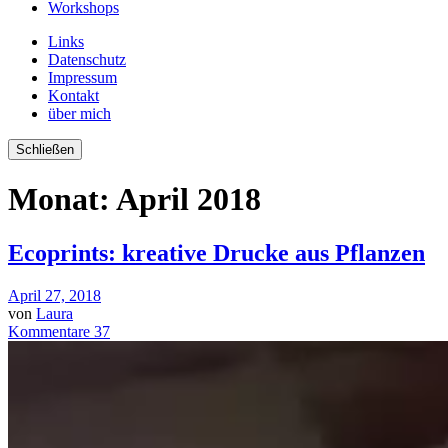
Workshops
Links
Datenschutz
Impressum
Kontakt
über mich
Schließen
Monat:
April 2018
Ecoprints: kreative Drucke aus Pflanzen
April 27, 2018
von
Laura
Kommentare 37