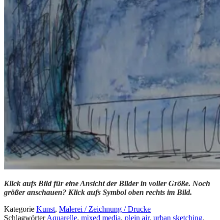
Klick aufs Bild für eine Ansicht der Bilder in voller Größe. Noch
größer anschauen? Klick aufs Symbol oben rechts im Bild.
Kategorie
Kunst
,
Malerei / Zeichnung / Drucke
Schlagwörter
Aquarelle
,
mixed media
,
plein air
,
urban sketching
,