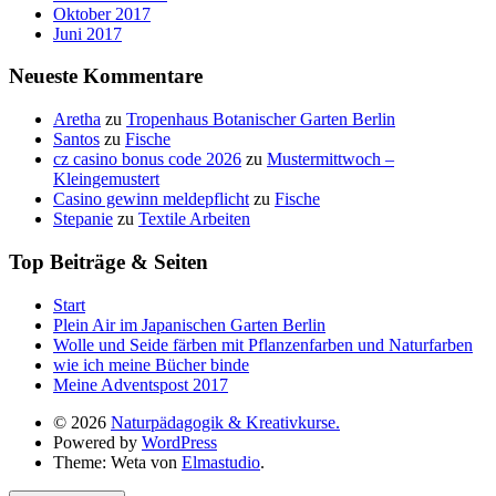
Oktober 2017
Juni 2017
Neueste Kommentare
Aretha
zu
Tropenhaus Botanischer Garten Berlin
Santos
zu
Fische
cz casino bonus code 2026
zu
Mustermittwoch –
Kleingemustert
Casino gewinn meldepflicht
zu
Fische
Stepanie
zu
Textile Arbeiten
Top Beiträge & Seiten
Start
Plein Air im Japanischen Garten Berlin
Wolle und Seide färben mit Pflanzenfarben und Naturfarben
wie ich meine Bücher binde
Meine Adventspost 2017
© 2026
Naturpädagogik & Kreativkurse.
Powered by
WordPress
Theme: Weta von
Elmastudio
.