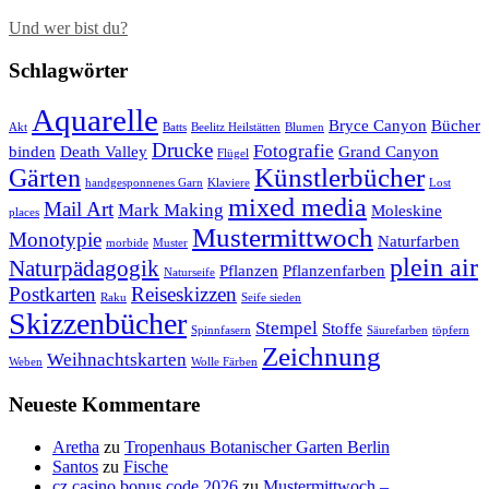
Und wer bist du?
Schlagwörter
Aquarelle
Bryce Canyon
Bücher
Akt
Batts
Beelitz Heilstätten
Blumen
Drucke
Fotografie
binden
Death Valley
Grand Canyon
Flügel
Künstlerbücher
Gärten
handgesponnenes Garn
Klaviere
Lost
mixed media
Mail Art
Mark Making
Moleskine
places
Mustermittwoch
Monotypie
Naturfarben
morbide
Muster
plein air
Naturpädagogik
Pflanzen
Pflanzenfarben
Naturseife
Postkarten
Reiseskizzen
Raku
Seife sieden
Skizzenbücher
Stempel
Stoffe
Spinnfasern
Säurefarben
töpfern
Zeichnung
Weihnachtskarten
Weben
Wolle Färben
Neueste Kommentare
Aretha
zu
Tropenhaus Botanischer Garten Berlin
Santos
zu
Fische
cz casino bonus code 2026
zu
Mustermittwoch –