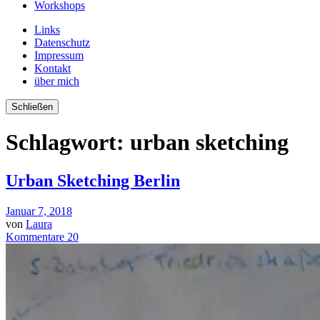
Workshops
Links
Datenschutz
Impressum
Kontakt
über mich
Schließen
Schlagwort:
urban sketching
Urban Sketching Berlin
Januar 7, 2018
von
Laura
Kommentare 20