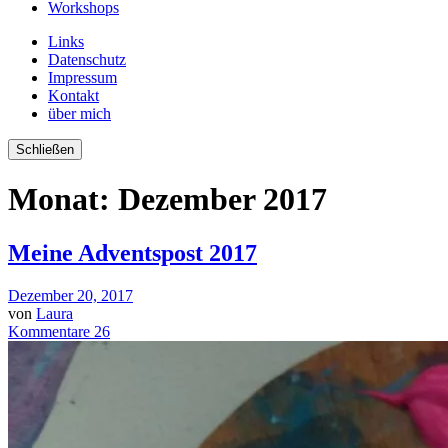
Workshops
Links
Datenschutz
Impressum
Kontakt
über mich
Schließen
Monat:
Dezember 2017
Meine Adventspost 2017
Dezember 20, 2017
von
Laura
Kommentare 26