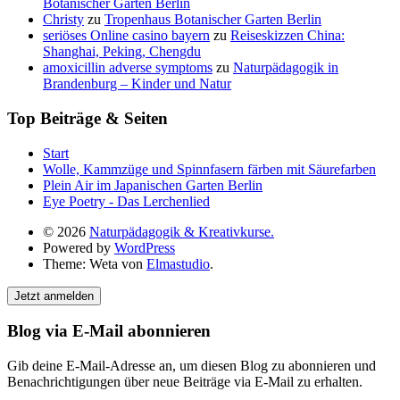
Botanischer Garten Berlin
Christy
zu
Tropenhaus Botanischer Garten Berlin
seriöses Online casino bayern
zu
Reiseskizzen China:
Shanghai, Peking, Chengdu
amoxicillin adverse symptoms
zu
Naturpädagogik in
Brandenburg – Kinder und Natur
Top Beiträge & Seiten
Start
Wolle, Kammzüge und Spinnfasern färben mit Säurefarben
Plein Air im Japanischen Garten Berlin
Eye Poetry - Das Lerchenlied
© 2026
Naturpädagogik & Kreativkurse.
Powered by
WordPress
Theme: Weta von
Elmastudio
.
Jetzt anmelden
Blog via E-Mail abonnieren
Gib deine E-Mail-Adresse an, um diesen Blog zu abonnieren und
Benachrichtigungen über neue Beiträge via E-Mail zu erhalten.