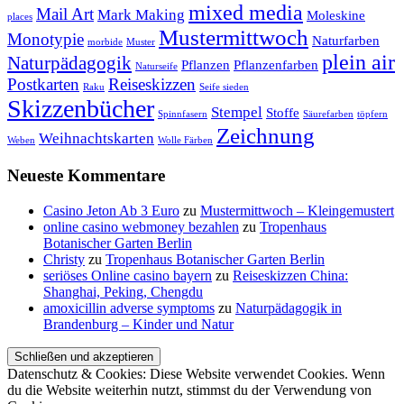
mixed media
Mail Art
Mark Making
Moleskine
places
Mustermittwoch
Monotypie
Naturfarben
morbide
Muster
plein air
Naturpädagogik
Pflanzen
Pflanzenfarben
Naturseife
Postkarten
Reiseskizzen
Raku
Seife sieden
Skizzenbücher
Stempel
Stoffe
Spinnfasern
Säurefarben
töpfern
Zeichnung
Weihnachtskarten
Weben
Wolle Färben
Neueste Kommentare
Casino Jeton Ab 3 Euro
zu
Mustermittwoch – Kleingemustert
online casino webmoney bezahlen
zu
Tropenhaus
Botanischer Garten Berlin
Christy
zu
Tropenhaus Botanischer Garten Berlin
seriöses Online casino bayern
zu
Reiseskizzen China:
Shanghai, Peking, Chengdu
amoxicillin adverse symptoms
zu
Naturpädagogik in
Brandenburg – Kinder und Natur
Datenschutz & Cookies: Diese Website verwendet Cookies. Wenn
du die Website weiterhin nutzt, stimmst du der Verwendung von