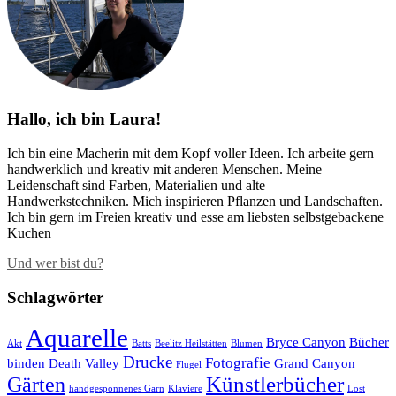
Hallo, ich bin Laura!
Ich bin eine Macherin mit dem Kopf voller Ideen. Ich arbeite gern
handwerklich und kreativ mit anderen Menschen. Meine
Leidenschaft sind Farben, Materialien und alte
Handwerkstechniken. Mich inspirieren Pflanzen und Landschaften.
Ich bin gern im Freien kreativ und esse am liebsten selbstgebackene
Kuchen
Und wer bist du?
Schlagwörter
Aquarelle
Bryce Canyon
Bücher
Akt
Batts
Beelitz Heilstätten
Blumen
Drucke
Fotografie
binden
Death Valley
Grand Canyon
Flügel
Künstlerbücher
Gärten
handgesponnenes Garn
Klaviere
Lost