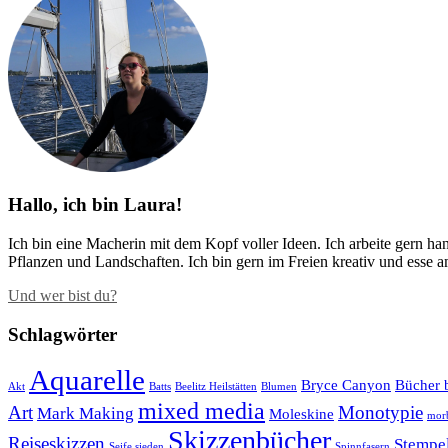
Hallo, ich bin Laura!
Ich bin eine Macherin mit dem Kopf voller Ideen. Ich arbeite gern h
Pflanzen und Landschaften. Ich bin gern im Freien kreativ und esse 
Und wer bist du?
Schlagwörter
Aquarelle
Bryce Canyon
Bücher 
Akt
Batts
Beelitz Heilstätten
Blumen
mixed media
Art
Monotypie
Mark Making
Moleskine
mor
Skizzenbücher
Reiseskizzen
Stempe
Seife sieden
Spinnfasern