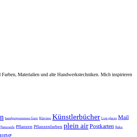
d Farben, Materialien und alte Handwerkstechniken. Mich inspirieren
Künstlerbücher
en
Mail
handgesponnenes Garn
Klaviere
Lost places
plein air
Postkarten
Pflanzen
Pflanzenfarben
Naturseife
Raku
nung