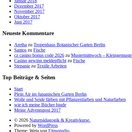
Januar 2018
Dezember 2017
November 2017
Oktober 2017
Juni 2017
Neueste Kommentare
Aretha
zu
Tropenhaus Botanischer Garten Berlin
Santos
zu
Fische
cz casino bonus code 2026
zu
Mustermittwoch – Kleingemuste
Casino gewinn meldepflicht
zu
Fische
Stepanie
zu
Textile Arbeiten
Top Beiträge & Seiten
Start
Plein Air im Japanischen Garten Berlin
Wolle und Seide färben mit Pflanzenfarben und Naturfarben
wie ich meine Bücher binde
Meine Adventspost 2017
© 2026
Naturpädagogik & Kreativkurse.
Powered by
WordPress
Theme: Weta von
Elmastudio
.