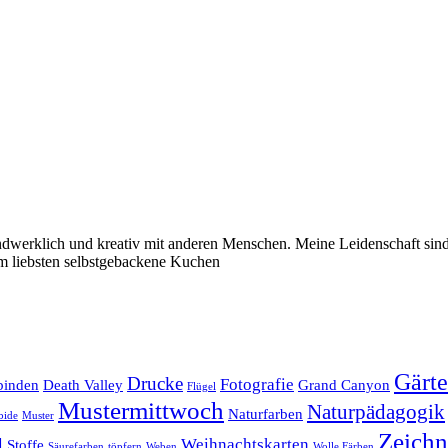
andwerklich und kreativ mit anderen Menschen. Meine Leidenschaft sin
am liebsten selbstgebackene Kuchen
Gärt
Drucke
Fotografie
binden
Death Valley
Grand Canyon
Flügel
Mustermittwoch
Naturpädagogik
Naturfarben
bide
Muster
Zeich
l
Weihnachtskarten
Stoffe
Säurefarben
töpfern
Weben
Wolle Färben