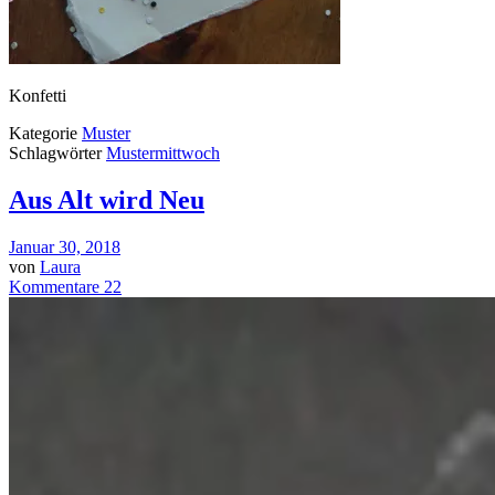
Konfetti
Kategorie
Muster
Schlagwörter
Mustermittwoch
Aus Alt wird Neu
Januar 30, 2018
von
Laura
Kommentare 22