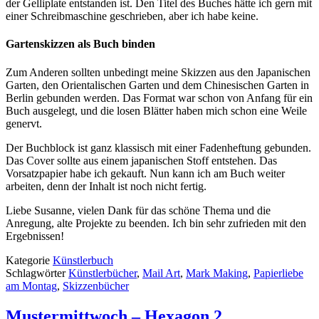
der Gelliplate entstanden ist. Den Titel des Buches hätte ich gern mit
einer Schreibmaschine geschrieben, aber ich habe keine.
Gartenskizzen als Buch binden
Zum Anderen sollten unbedingt meine Skizzen aus den Japanischen
Garten, den Orientalischen Garten und dem Chinesischen Garten in
Berlin gebunden werden. Das Format war schon von Anfang für ein
Buch ausgelegt, und die losen Blätter haben mich schon eine Weile
genervt.
Der Buchblock ist ganz klassisch mit einer Fadenheftung gebunden.
Das Cover sollte aus einem japanischen Stoff entstehen. Das
Vorsatzpapier habe ich gekauft. Nun kann ich am Buch weiter
arbeiten, denn der Inhalt ist noch nicht fertig.
Liebe Susanne, vielen Dank für das schöne Thema und die
Anregung, alte Projekte zu beenden. Ich bin sehr zufrieden mit den
Ergebnissen!
Kategorie
Künstlerbuch
Schlagwörter
Künstlerbücher
,
Mail Art
,
Mark Making
,
Papierliebe
am Montag
,
Skizzenbücher
Mustermittwoch – Hexagon 2