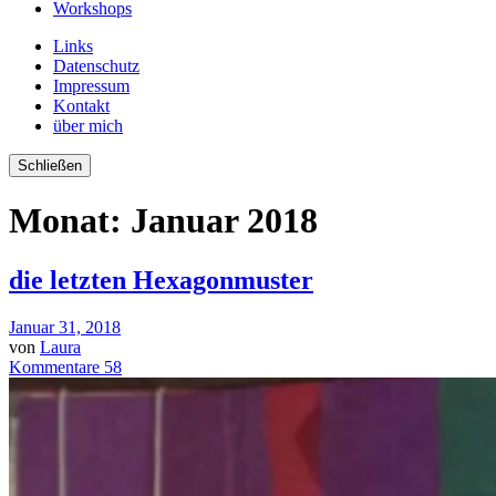
Workshops
Links
Datenschutz
Impressum
Kontakt
über mich
Schließen
Monat:
Januar 2018
die letzten Hexagonmuster
Januar 31, 2018
von
Laura
Kommentare 58