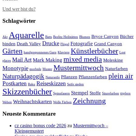
Und wer bist du?
Schlagwörter
Aquarelle
Bryce Canyon
Bücher
Akt
Batts
Beelitz Heilstätten
Blumen
Drucke
Fotografie
binden
Death Valley
Grand Canyon
Flügel
Künstlerbücher
Gärten
handgesponnenes Garn
Klaviere
Lost
mixed media
Mail Art
Mark Making
Moleskine
places
Mustermittwoch
Monotypie
Naturfarben
morbide
Muster
plein air
Naturpädagogik
Pflanzen
Pflanzenfarben
Naturseife
Postkarten
Reiseskizzen
Raku
Seife sieden
Skizzenbücher
Stempel
Stoffe
Spinnfasern
Säurefarben
töpfern
Zeichnung
Weihnachtskarten
Weben
Wolle Färben
Neueste Kommentare
cz casino bonus code 2026
zu
Mustermittwoch –
Kleingemustert