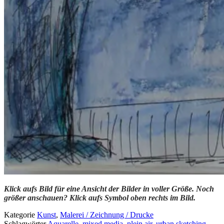
Klick aufs Bild für eine Ansicht der Bilder in voller Größe. Noch
größer anschauen? Klick aufs Symbol oben rechts im Bild.
Kategorie
Kunst
,
Malerei / Zeichnung / Drucke
Schlagwörter
Aquarelle
,
mixed media
,
plein air
,
urban sketching
,