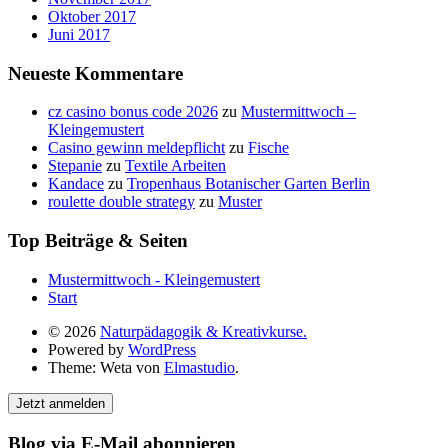
Oktober 2017
Juni 2017
Neueste Kommentare
cz casino bonus code 2026
zu
Mustermittwoch –
Kleingemustert
Casino gewinn meldepflicht
zu
Fische
Stepanie
zu
Textile Arbeiten
Kandace
zu
Tropenhaus Botanischer Garten Berlin
roulette double strategy
zu
Muster
Top Beiträge & Seiten
Mustermittwoch - Kleingemustert
Start
© 2026
Naturpädagogik & Kreativkurse.
Powered by
WordPress
Theme: Weta von
Elmastudio
.
Jetzt anmelden
Blog via E-Mail abonnieren