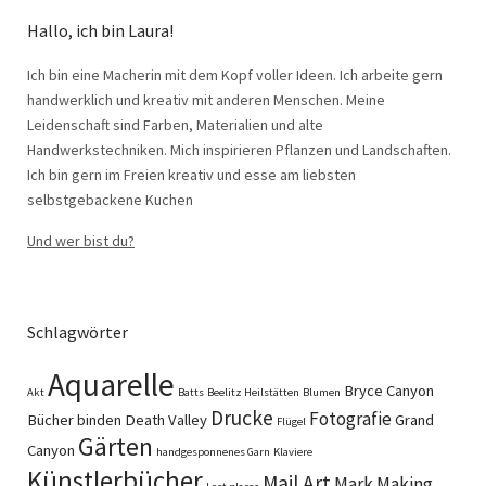
Hallo, ich bin Laura!
Ich bin eine Macherin mit dem Kopf voller Ideen. Ich arbeite gern
handwerklich und kreativ mit anderen Menschen. Meine
Leidenschaft sind Farben, Materialien und alte
Handwerkstechniken. Mich inspirieren Pflanzen und Landschaften.
Ich bin gern im Freien kreativ und esse am liebsten
selbstgebackene Kuchen
Und wer bist du?
Schlagwörter
Aquarelle
Bryce Canyon
Akt
Batts
Beelitz Heilstätten
Blumen
Drucke
Fotografie
Bücher binden
Death Valley
Grand
Flügel
Gärten
Canyon
handgesponnenes Garn
Klaviere
Künstlerbücher
Mail Art
Mark Making