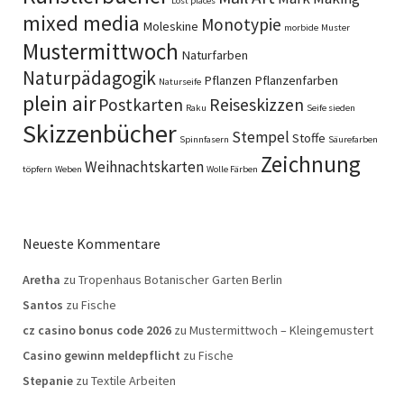
Lost places
mixed media
Monotypie
Moleskine
morbide
Muster
Mustermittwoch
Naturfarben
Naturpädagogik
Pflanzen
Pflanzenfarben
Naturseife
plein air
Postkarten
Reiseskizzen
Raku
Seife sieden
Skizzenbücher
Stempel
Stoffe
Spinnfasern
Säurefarben
Zeichnung
Weihnachtskarten
töpfern
Weben
Wolle Färben
Neueste Kommentare
Aretha
zu
Tropenhaus Botanischer Garten Berlin
Santos
zu
Fische
cz casino bonus code 2026
zu
Mustermittwoch – Kleingemustert
Casino gewinn meldepflicht
zu
Fische
Stepanie
zu
Textile Arbeiten