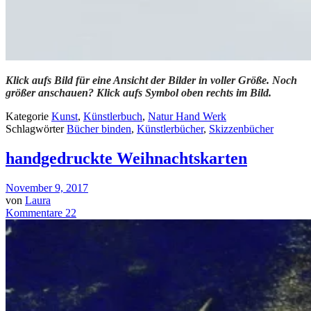
Klick aufs Bild für eine Ansicht der Bilder in voller Größe. Noch
größer anschauen? Klick aufs Symbol oben rechts im Bild.
Kategorie
Kunst
,
Künstlerbuch
,
Natur Hand Werk
Schlagwörter
Bücher binden
,
Künstlerbücher
,
Skizzenbücher
handgedruckte Weihnachtskarten
November 9, 2017
von
Laura
Kommentare 22