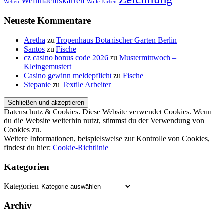
Weihnachtskarten
Weben
Wolle Färben
Neueste Kommentare
Aretha
zu
Tropenhaus Botanischer Garten Berlin
Santos
zu
Fische
cz casino bonus code 2026
zu
Mustermittwoch –
Kleingemustert
Casino gewinn meldepflicht
zu
Fische
Stepanie
zu
Textile Arbeiten
Datenschutz & Cookies: Diese Website verwendet Cookies. Wenn
du die Website weiterhin nutzt, stimmst du der Verwendung von
Cookies zu.
Weitere Informationen, beispielsweise zur Kontrolle von Cookies,
findest du hier:
Cookie-Richtlinie
Kategorien
Kategorien
Archiv