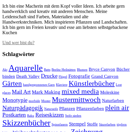
Ich bin eine Macherin mit dem Kopf voller Ideen. Ich arbeite gern
handwerklich und kreativ mit anderen Menschen. Meine
Leidenschaft sind Farben, Materialien und alte
Handwerkstechniken. Mich inspirieren Pflanzen und Landschaften.
Ich bin gern im Freien kreativ und esse am liebsten selbstgebackene
Kuchen
Und wer bist du?
Schlagwörter
Aquarelle
Bryce Canyon
Bücher
Akt
Batts
Beelitz Heilstätten
Blumen
Drucke
Fotografie
binden
Death Valley
Grand Canyon
Flügel
Künstlerbücher
Gärten
handgesponnenes Garn
Klaviere
Lost
mixed media
Mail Art
Mark Making
Moleskine
places
Mustermittwoch
Monotypie
Naturfarben
morbide
Muster
plein air
Naturpädagogik
Pflanzen
Pflanzenfarben
Naturseife
Postkarten
Reiseskizzen
Raku
Seife sieden
Skizzenbücher
Stempel
Stoffe
Spinnfasern
Säurefarben
töpfern
Zeichnung