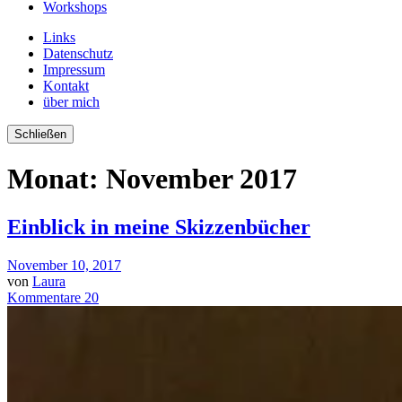
Workshops
Links
Datenschutz
Impressum
Kontakt
über mich
Schließen
Monat:
November 2017
Einblick in meine Skizzenbücher
November 10, 2017
von
Laura
Kommentare 20