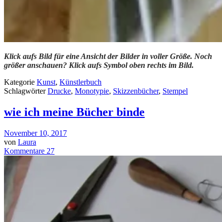
Klick aufs Bild für eine Ansicht der Bilder in voller Größe. Noch
größer anschauen? Klick aufs Symbol oben rechts im Bild.
Kategorie
Kunst
,
Künstlerbuch
Schlagwörter
Drucke
,
Monotypie
,
Skizzenbücher
,
Stempel
wie ich meine Bücher binde
November 10, 2017
von
Laura
Kommentare 27