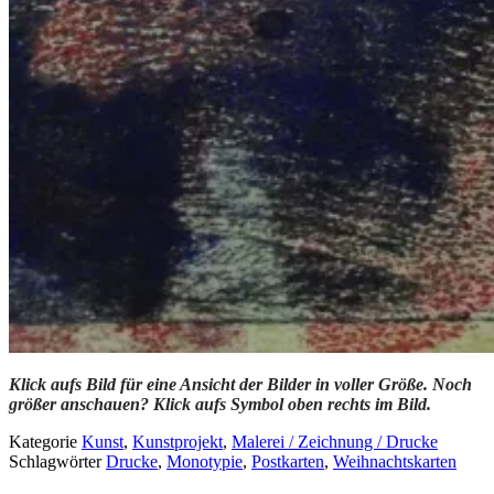
Klick aufs Bild für eine Ansicht der Bilder in voller Größe. Noch
größer anschauen? Klick aufs Symbol oben rechts im Bild.
Kategorie
Kunst
,
Kunstprojekt
,
Malerei / Zeichnung / Drucke
Schlagwörter
Drucke
,
Monotypie
,
Postkarten
,
Weihnachtskarten