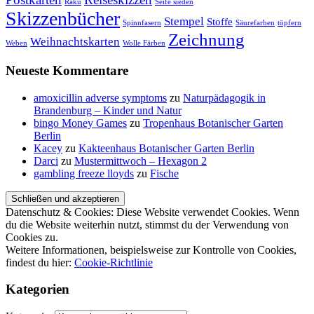
Raku
Seife sieden
Skizzenbücher
Stempel
Stoffe
Spinnfasern
Säurefarben
töpfern
Zeichnung
Weihnachtskarten
Weben
Wolle Färben
Neueste Kommentare
amoxicillin adverse symptoms
zu
Naturpädagogik in
Brandenburg – Kinder und Natur
bingo Money Games
zu
Tropenhaus Botanischer Garten
Berlin
Kacey
zu
Kakteenhaus Botanischer Garten Berlin
Darci
zu
Mustermittwoch – Hexagon 2
gambling freeze lloyds
zu
Fische
Datenschutz & Cookies: Diese Website verwendet Cookies. Wenn
du die Website weiterhin nutzt, stimmst du der Verwendung von
Cookies zu.
Weitere Informationen, beispielsweise zur Kontrolle von Cookies,
findest du hier:
Cookie-Richtlinie
Kategorien