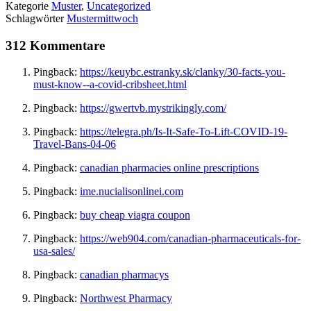
Kategorie
Muster
,
Uncategorized
Schlagwörter
Mustermittwoch
312 Kommentare
Pingback:
https://keuybc.estranky.sk/clanky/30-facts-you-
must-know--a-covid-cribsheet.html
Pingback:
https://gwertvb.mystrikingly.com/
Pingback:
https://telegra.ph/Is-It-Safe-To-Lift-COVID-19-
Travel-Bans-04-06
Pingback:
canadian pharmacies online prescriptions
Pingback:
ime.nucialisonlinei.com
Pingback:
buy cheap viagra coupon
Pingback:
https://web904.com/canadian-pharmaceuticals-for-
usa-sales/
Pingback:
canadian pharmacys
Pingback:
Northwest Pharmacy