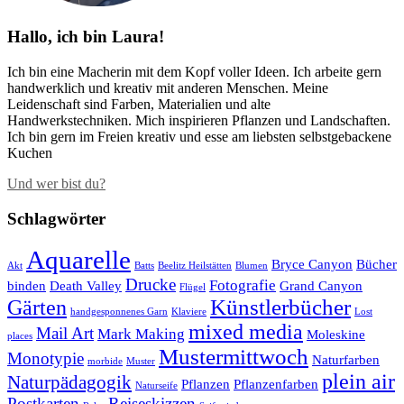
Hallo, ich bin Laura!
Ich bin eine Macherin mit dem Kopf voller Ideen. Ich arbeite gern
handwerklich und kreativ mit anderen Menschen. Meine
Leidenschaft sind Farben, Materialien und alte
Handwerkstechniken. Mich inspirieren Pflanzen und Landschaften.
Ich bin gern im Freien kreativ und esse am liebsten selbstgebackene
Kuchen
Und wer bist du?
Schlagwörter
Aquarelle
Bryce Canyon
Bücher
Akt
Batts
Beelitz Heilstätten
Blumen
Drucke
Fotografie
binden
Death Valley
Grand Canyon
Flügel
Künstlerbücher
Gärten
handgesponnenes Garn
Klaviere
Lost
mixed media
Mail Art
Mark Making
Moleskine
places
Mustermittwoch
Monotypie
Naturfarben
morbide
Muster
plein air
Naturpädagogik
Pflanzen
Pflanzenfarben
Naturseife
Postkarten
Reiseskizzen