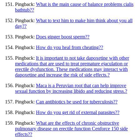
Pingback:
What is the main cause of balance problems cialis
bathtub??
Pingback:
What to text him to make him think about you all
day??
Pingback:
Does ginger boost sperm??
Pingback:
How do you heal from cheating??
Pingback:
It is important to not take dapoxetine with other
medications that are used to treat premature ejaculation or
erectile dysfunction. These medications may interact with
dapoxetine and increase the risk of side effects.?
Pingback:
Maca is a Peruvian root that can help improve
sexual function by increasing libido and reducing stress.?
Pingback:
Can antibiotics be used for tuberculosis??
Pingback:
How do you get rid of external parasites??
Pingback:
What are the effects of chronic obstructive
pulmonary disease on erectile function Cenforce 150 side
effects??