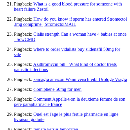
Pingback:
What is a good blood pressure for someone with
heart failure Zestril
Pingback:
How do you know if sperm has entered Stromectol
3mg comprime | StromectolMAIL
Pingback:
Cialis strength Can a woman have 4 babies at once
- ScwCMD
Pingback:
where to order vidalista buy sildenafil 50mg for
sale
Pingback:
Azithromycin pill - What kind of doctor treats
parasitic infections
Pingback:
kamagra amazon Wann verschreibt Urologe Viagra
Pingback:
clomiphene 50mg for men
Pingback:
Comment Appelle-t-on la deuxieme femme de son
pere parapharmacie france
Pingback:
Quel est l'age le plus fertile pharmacie en ligne
livraison gratuite
Pingback:
femara versus tamoxifen