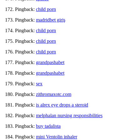
Pingback:
child porn
Pingback:
madridbet giriş
Pingback:
child porn
Pingback:
child porn
Pingback:
child porn
Pingback:
grandpashabet
Pingback:
grandpashabet
Pingback:
sex
Pingback:
zithromaxotc.com
Pingback:
is alrex eye drops a steroid
Pingback:
melphalan nursing responsibilities
Pingback:
buy tadalista
Pingback:
mini Ventolin inhaler