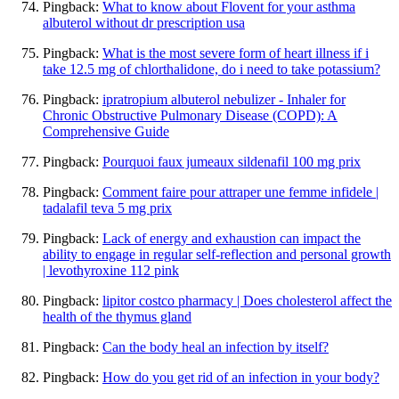
Pingback:
What to know about Flovent for your asthma
albuterol without dr prescription usa
Pingback:
What is the most severe form of heart illness if i
take 12.5 mg of chlorthalidone, do i need to take potassium?
Pingback:
ipratropium albuterol nebulizer - Inhaler for
Chronic Obstructive Pulmonary Disease (COPD): A
Comprehensive Guide
Pingback:
Pourquoi faux jumeaux sildenafil 100 mg prix
Pingback:
Comment faire pour attraper une femme infidele |
tadalafil teva 5 mg prix
Pingback:
Lack of energy and exhaustion can impact the
ability to engage in regular self-reflection and personal growth
| levothyroxine 112 pink
Pingback:
lipitor costco pharmacy | Does cholesterol affect the
health of the thymus gland
Pingback:
Can the body heal an infection by itself?
Pingback:
How do you get rid of an infection in your body?