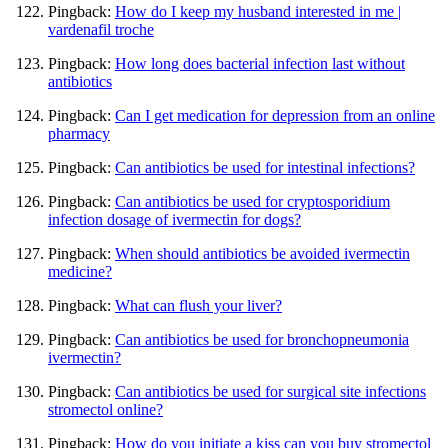
Pingback:
How do I keep my husband interested in me |
vardenafil troche
Pingback:
How long does bacterial infection last without
antibiotics
Pingback:
Can I get medication for depression from an online
pharmacy
Pingback:
Can antibiotics be used for intestinal infections?
Pingback:
Can antibiotics be used for cryptosporidium
infection dosage of ivermectin for dogs?
Pingback:
When should antibiotics be avoided ivermectin
medicine?
Pingback:
What can flush your liver?
Pingback:
Can antibiotics be used for bronchopneumonia
ivermectin?
Pingback:
Can antibiotics be used for surgical site infections
stromectol online?
Pingback:
How do you initiate a kiss can you buy stromectol