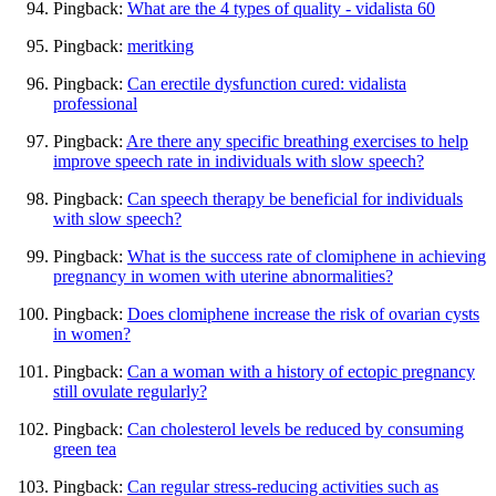
Pingback:
What are the 4 types of quality - vidalista 60
Pingback:
meritking
Pingback:
Can erectile dysfunction cured: vidalista
professional
Pingback:
Are there any specific breathing exercises to help
improve speech rate in individuals with slow speech?
Pingback:
Can speech therapy be beneficial for individuals
with slow speech?
Pingback:
What is the success rate of clomiphene in achieving
pregnancy in women with uterine abnormalities?
Pingback:
Does clomiphene increase the risk of ovarian cysts
in women?
Pingback:
Can a woman with a history of ectopic pregnancy
still ovulate regularly?
Pingback:
Can cholesterol levels be reduced by consuming
green tea
Pingback:
Can regular stress-reducing activities such as