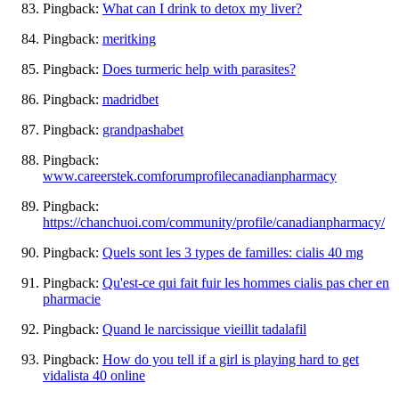
Pingback:
What can I drink to detox my liver?
Pingback:
meritking
Pingback:
Does turmeric help with parasites?
Pingback:
madridbet
Pingback:
grandpashabet
Pingback:
www.careerstek.comforumprofilecanadianpharmacy
Pingback:
https://chanchuoi.com/community/profile/canadianpharmacy/
Pingback:
Quels sont les 3 types de familles: cialis 40 mg
Pingback:
Qu'est-ce qui fait fuir les hommes cialis pas cher en
pharmacie
Pingback:
Quand le narcissique vieillit tadalafil
Pingback:
How do you tell if a girl is playing hard to get
vidalista 40 online