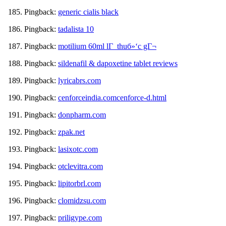
Pingback:
generic cialis black
Pingback:
tadalista 10
Pingback:
motilium 60ml lГ thuб»‘c gГ¬
Pingback:
sildenafil & dapoxetine tablet reviews
Pingback:
lyricabrs.com
Pingback:
cenforceindia.comcenforce-d.html
Pingback:
donpharm.com
Pingback:
zpak.net
Pingback:
lasixotc.com
Pingback:
otclevitra.com
Pingback:
lipitorbrl.com
Pingback:
clomidzsu.com
Pingback:
priligype.com