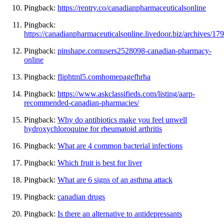
Pingback:
https://rentry.co/canadianpharmaceuticalsonline
Pingback:
https://canadianpharmaceuticalsonline.livedoor.biz/archives/1
Pingback:
pinshape.comusers2528098-canadian-pharmacy-
online
Pingback:
fliphtml5.comhomepagefhrha
Pingback:
https://www.askclassifieds.com/listing/aarp-
recommended-canadian-pharmacies/
Pingback:
Why do antibiotics make you feel unwell
hydroxychloroquine for rheumatoid arthritis
Pingback:
What are 4 common bacterial infections
Pingback:
Which fruit is best for liver
Pingback:
What are 6 signs of an asthma attack
Pingback:
canadian drugs
Pingback:
Is there an alternative to antidepressants