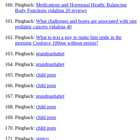
Pingback:
Medications and Hormonal Health: Balancing
Body Functions vidalista 20 reviews
Pingback:
What challenges and hopes are associated with rare
pediatric cancers vidalista 40
Pingback:
What to text a guy to make him smile in the
morning Cenforce 100mg without preion?
Pingback:
grandpashabet
Pingback:
grandpashabet
Pingback:
child porn
Pingback:
child porn
Pingback:
grandpashabet
Pingback:
child porn
Pingback:
child porn
Pingback:
child porn
Pingback:
spinco