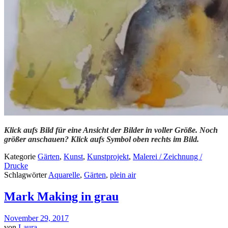
Klick aufs Bild für eine Ansicht der Bilder in voller Größe. Noch
größer anschauen? Klick aufs Symbol oben rechts im Bild.
Kategorie
Gärten
,
Kunst
,
Kunstprojekt
,
Malerei / Zeichnung /
Drucke
Schlagwörter
Aquarelle
,
Gärten
,
plein air
Mark Making in grau
November 29, 2017
von
Laura