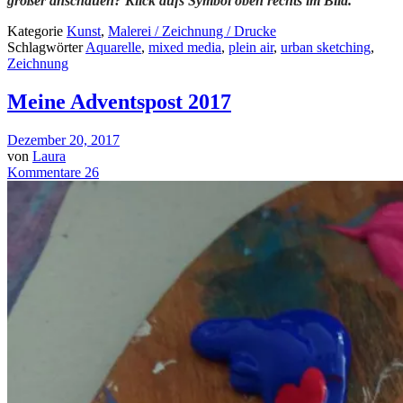
größer anschauen? Klick aufs Symbol oben rechts im Bild.
Kategorie
Kunst
,
Malerei / Zeichnung / Drucke
Schlagwörter
Aquarelle
,
mixed media
,
plein air
,
urban sketching
,
Zeichnung
Meine Adventspost 2017
Dezember 20, 2017
von
Laura
Kommentare 26