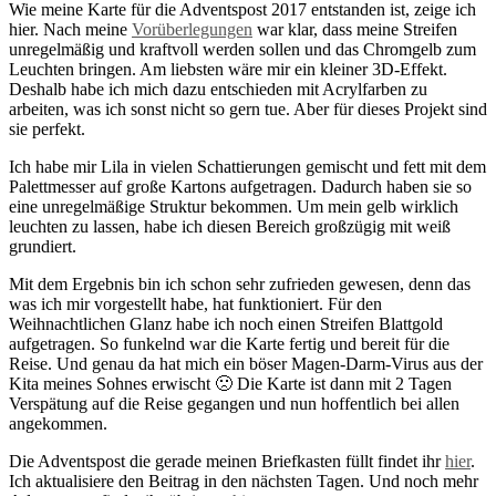
Wie meine Karte für die Adventspost 2017 entstanden ist, zeige ich
hier. Nach meine
Vorüberlegungen
war klar, dass meine Streifen
unregelmäßig und kraftvoll werden sollen und das Chromgelb zum
Leuchten bringen. Am liebsten wäre mir ein kleiner 3D-Effekt.
Deshalb habe ich mich dazu entschieden mit Acrylfarben zu
arbeiten, was ich sonst nicht so gern tue. Aber für dieses Projekt sind
sie perfekt.
Ich habe mir Lila in vielen Schattierungen gemischt und fett mit dem
Palettmesser auf große Kartons aufgetragen. Dadurch haben sie so
eine unregelmäßige Struktur bekommen. Um mein gelb wirklich
leuchten zu lassen, habe ich diesen Bereich großzügig mit weiß
grundiert.
Mit dem Ergebnis bin ich schon sehr zufrieden gewesen, denn das
was ich mir vorgestellt habe, hat funktioniert. Für den
Weihnachtlichen Glanz habe ich noch einen Streifen Blattgold
aufgetragen. So funkelnd war die Karte fertig und bereit für die
Reise. Und genau da hat mich ein böser Magen-Darm-Virus aus der
Kita meines Sohnes erwischt 🙁 Die Karte ist dann mit 2 Tagen
Verspätung auf die Reise gegangen und nun hoffentlich bei allen
angekommen.
Die Adventspost die gerade meinen Briefkasten füllt findet ihr
hier
.
Ich aktualisiere den Beitrag in den nächsten Tagen. Und noch mehr