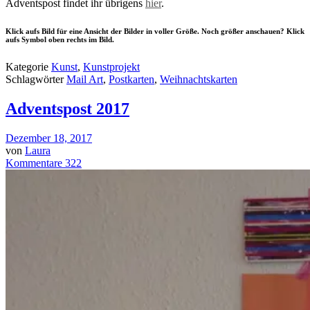
Adventspost findet ihr übrigens
hier
.
Klick aufs Bild für eine Ansicht der Bilder in voller Größe. Noch größer anschauen? Klick
aufs Symbol oben rechts im Bild.
Kategorie
Kunst
,
Kunstprojekt
Schlagwörter
Mail Art
,
Postkarten
,
Weihnachtskarten
Adventspost 2017
Dezember 18, 2017
von
Laura
Kommentare 322