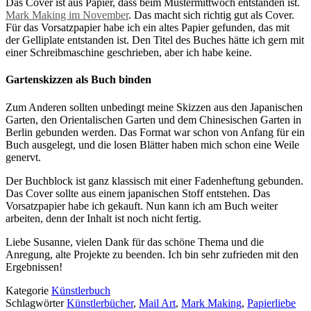
Das Cover ist aus Papier, dass beim Mustermittwoch entstanden ist.
Mark Making im November
. Das macht sich richtig gut als Cover.
Für das Vorsatzpapier habe ich ein altes Papier gefunden, das mit
der Gelliplate entstanden ist. Den Titel des Buches hätte ich gern mit
einer Schreibmaschine geschrieben, aber ich habe keine.
Gartenskizzen als Buch binden
Zum Anderen sollten unbedingt meine Skizzen aus den Japanischen
Garten, den Orientalischen Garten und dem Chinesischen Garten in
Berlin gebunden werden. Das Format war schon von Anfang für ein
Buch ausgelegt, und die losen Blätter haben mich schon eine Weile
genervt.
Der Buchblock ist ganz klassisch mit einer Fadenheftung gebunden.
Das Cover sollte aus einem japanischen Stoff entstehen. Das
Vorsatzpapier habe ich gekauft. Nun kann ich am Buch weiter
arbeiten, denn der Inhalt ist noch nicht fertig.
Liebe Susanne, vielen Dank für das schöne Thema und die
Anregung, alte Projekte zu beenden. Ich bin sehr zufrieden mit den
Ergebnissen!
Kategorie
Künstlerbuch
Schlagwörter
Künstlerbücher
,
Mail Art
,
Mark Making
,
Papierliebe