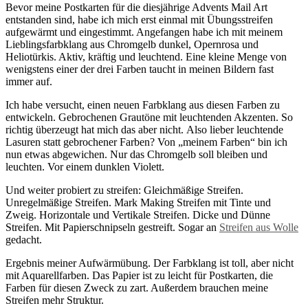
Bevor meine Postkarten für die diesjährige Advents Mail Art
entstanden sind, habe ich mich erst einmal mit Übungsstreifen
aufgewärmt und eingestimmt. Angefangen habe ich mit meinem
Lieblingsfarbklang aus Chromgelb dunkel, Opernrosa und
Heliotürkis. Aktiv, kräftig und leuchtend. Eine kleine Menge von
wenigstens einer der drei Farben taucht in meinen Bildern fast
immer auf.
Ich habe versucht, einen neuen Farbklang aus diesen Farben zu
entwickeln. Gebrochenen Grautöne mit leuchtenden Akzenten. So
richtig überzeugt hat mich das aber nicht. Also lieber leuchtende
Lasuren statt gebrochener Farben? Von „meinem Farben“ bin ich
nun etwas abgewichen. Nur das Chromgelb soll bleiben und
leuchten. Vor einem dunklen Violett.
Und weiter probiert zu streifen: Gleichmäßige Streifen.
Unregelmäßige Streifen. Mark Making Streifen mit Tinte und
Zweig. Horizontale und Vertikale Streifen. Dicke und Dünne
Streifen. Mit Papierschnipseln gestreift. Sogar an
Streifen aus Wolle
gedacht.
Ergebnis meiner Aufwärmübung. Der Farbklang ist toll, aber nicht
mit Aquarellfarben. Das Papier ist zu leicht für Postkarten, die
Farben für diesen Zweck zu zart. Außerdem brauchen meine
Streifen mehr Struktur.